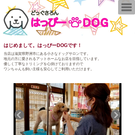
T
o
g
g
l
e
n
a
v
はじめまして。はっぴーDOGです！
i
g
当店は滋賀県野洲市にある小さなドッグサロンです。
a
地元の方に愛されるアットホームなお店を目指しています。
t
i
優しく丁寧なトリミングを心掛けておりますので
o
ワンちゃんも飼い主様も安心してご利用いただけます。
n