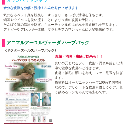
オゾンペットシャワー
余分な皮脂を分解・洗浄！ふんわり仕上がります！
気になるペット臭を脱臭し、すっきり・さっぱり清潔を保ちます。
細菌やウイルスを洗い流すことにより皮膚の改善や予防に。
たんぱく質の流出を防ぎ、キューティクルのはがれを抑え被毛を守ります。
アトピーやアレルギー体質、マラセチアのワンちゃんに大変効果的です。
アニマルアーユルヴェーダ ハーブパック
《ドクターズヘルスハーブパック》
殺菌・消臭・虫除け効果も！！
臭いの元となるフケ・皮脂・汚れを落とし清
潔で健康な皮膚へと導きます。
皮膚・被毛に潤いを与え、フケ・毛玉を防ぎ
ます。
原材料はオーガニックハーブ100%で弱酸性
なので、デリケートな皮膚も優しくケア。良
く舐めるワンちゃんでも安心です。